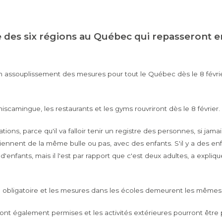
e des six régions au Québec qui repasseront en
n assouplissement des mesures pour tout le Québec dès le 8 févrie
iscamingue, les restaurants et les gyms rouvriront dès le 8 février.
ions, parce qu'il va falloir tenir un registre des personnes, si jamai
viennent de la même bulle ou pas, avec des enfants. S'il y a des e
enfants, mais il l'est par rapport que c'est deux adultes, a expliqu
e obligatoire et les mesures dans les écoles demeurent les mêmes
eront également permises et les activités extérieures pourront être p