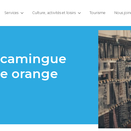
Services
Culture, activités et loisirs
Tourisme
Nous join
iscamingue
ne orange