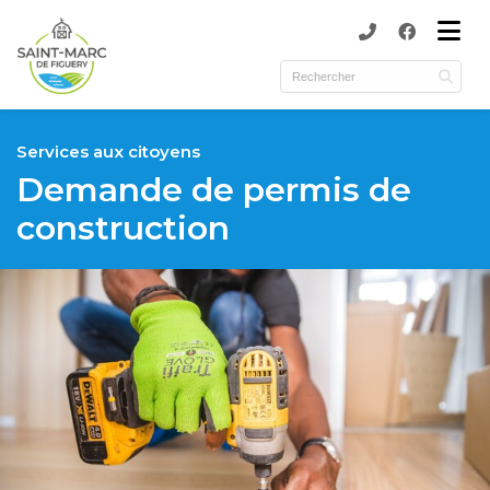
submenu (Municipalité )
submenu (Services )
ubmenu (Culture, activités et loisirs )
Services aux citoyens
Demande de permis de
construction