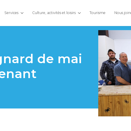
Services
Culture, activités et loisirs
Tourisme
Nous join
gnard de mai
tenant