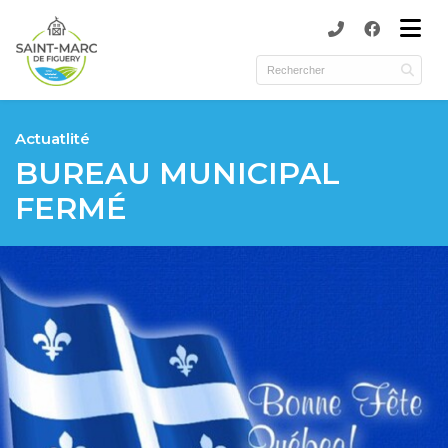
submenu (Municipalité )
submenu (Services )
ubmenu (Culture, activités et loisirs )
Actuatlité
BUREAU MUNICIPAL
FERMÉ