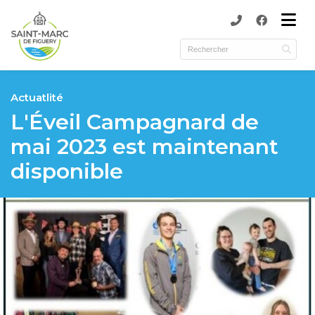
submenu (Municipalité )
submenu (Services )
ubmenu (Culture, activités et loisirs )
Actuatlité
L'Éveil Campagnard de
mai 2023 est maintenant
disponible